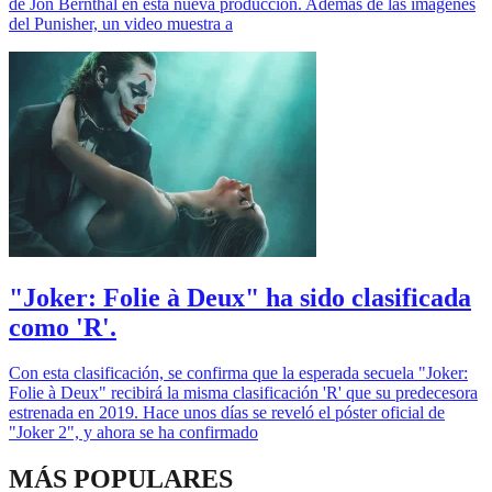
de Jon Bernthal en esta nueva producción. Además de las imágenes
del Punisher, un video muestra a
"Joker: Folie à Deux" ha sido clasificada
como 'R'.
Con esta clasificación, se confirma que la esperada secuela "Joker:
Folie à Deux" recibirá la misma clasificación 'R' que su predecesora
estrenada en 2019. Hace unos días se reveló el póster oficial de
"Joker 2", y ahora se ha confirmado
MÁS POPULARES