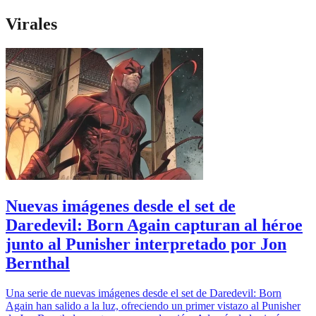
Virales
Nuevas imágenes desde el set de
Daredevil: Born Again capturan al héroe
junto al Punisher interpretado por Jon
Bernthal
Una serie de nuevas imágenes desde el set de Daredevil: Born
Again han salido a la luz, ofreciendo un primer vistazo al Punisher